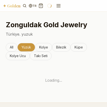
✦ Golden
TR
Zonguldak
Gold Jewelry
Türkiye.
yuzuk
All
Yüzük
Kolye
Bilezik
Küpe
Kolye Ucu
Takı Seti
Loading...