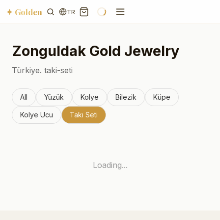
✦ Golden
TR
Zonguldak
Gold Jewelry
Türkiye.
taki-seti
All
Yüzük
Kolye
Bilezik
Küpe
Kolye Ucu
Takı Seti
Loading...