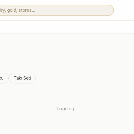
cu
Takı Seti
Loading...