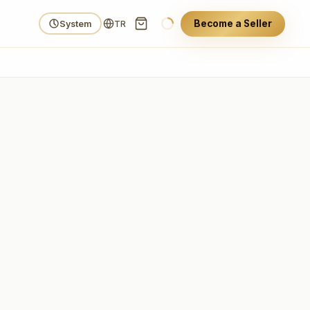
Become a Seller
System
TR