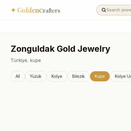
✦ Golden
Crafters
Zonguldak
Gold Jewelry
Türkiye.
kupe
All
Yüzük
Kolye
Bilezik
Küpe
Kolye U