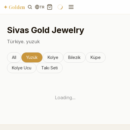
✦ Golden
TR
Sivas
Gold Jewelry
Türkiye.
yuzuk
All
Yüzük
Kolye
Bilezik
Küpe
Kolye Ucu
Takı Seti
Loading...