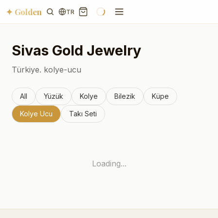
✦ Golden
TR
Sivas
Gold Jewelry
Türkiye.
kolye-ucu
All
Yüzük
Kolye
Bilezik
Küpe
Kolye Ucu
Takı Seti
Loading...