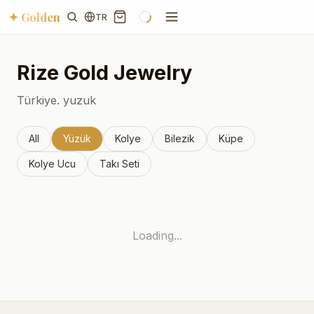
✦ Golden
TR
Rize
Gold Jewelry
Türkiye.
yuzuk
All
Yüzük
Kolye
Bilezik
Küpe
Kolye Ucu
Takı Seti
Loading...