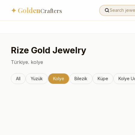
✦ Golden
Crafters
Rize
Gold Jewelry
Türkiye.
kolye
All
Yüzük
Kolye
Bilezik
Küpe
Kolye U