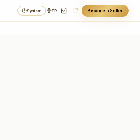
Become a Seller
System
TR