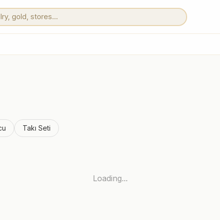
cu
Takı Seti
Loading...