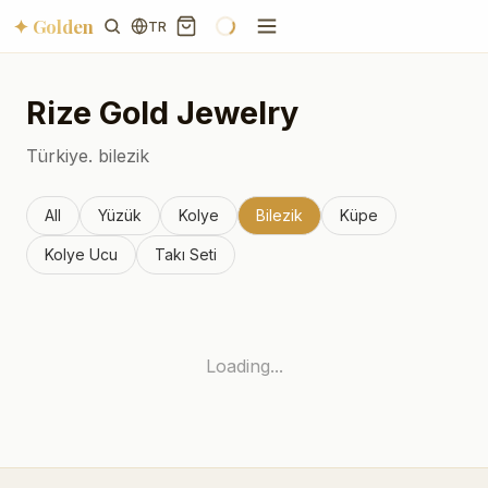
✦ Golden
TR
Rize
Gold Jewelry
Türkiye.
bilezik
All
Yüzük
Kolye
Bilezik
Küpe
Kolye Ucu
Takı Seti
Loading...