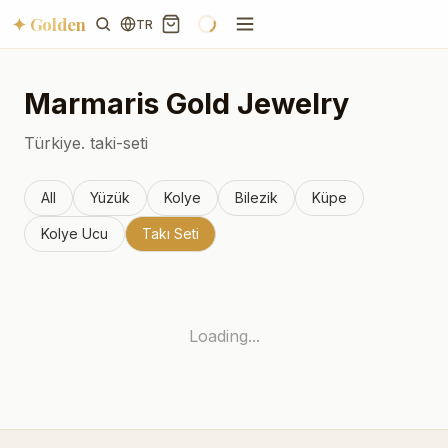
✦ Golden
TR
Marmaris
Gold Jewelry
Türkiye.
taki-seti
All
Yüzük
Kolye
Bilezik
Küpe
Kolye Ucu
Takı Seti
Loading...