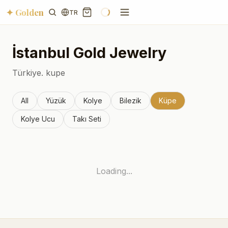
✦ Golden
TR
İstanbul
Gold Jewelry
Türkiye.
kupe
All
Yüzük
Kolye
Bilezik
Küpe
Kolye Ucu
Takı Seti
Loading...