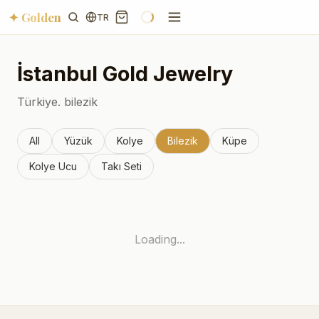
✦ Golden
TR
İstanbul
Gold Jewelry
Türkiye.
bilezik
All
Yüzük
Kolye
Bilezik
Küpe
Kolye Ucu
Takı Seti
Loading...