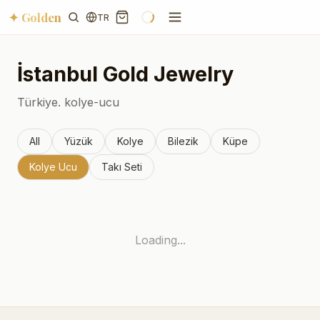
✦ Golden
TR
İstanbul
Gold Jewelry
Türkiye.
kolye-ucu
All
Yüzük
Kolye
Bilezik
Küpe
Kolye Ucu
Takı Seti
Loading...