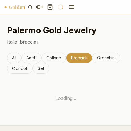
✦ Golden
IT
Palermo
Gold Jewelry
Italia.
bracciali
All
Anelli
Collane
Bracciali
Orecchini
Ciondoli
Set
Loading...