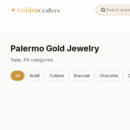
✦ Golden
Crafters
Palermo
Gold Jewelry
Italia.
All categories
All
Anelli
Collane
Bracciali
Orecchini
C