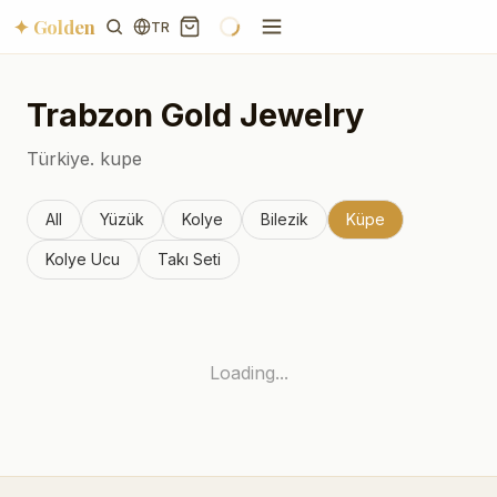
✦ Golden
TR
Trabzon
Gold Jewelry
Türkiye.
kupe
All
Yüzük
Kolye
Bilezik
Küpe
Kolye Ucu
Takı Seti
Loading...