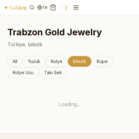
✦ Golden
TR
Trabzon
Gold Jewelry
Türkiye.
bilezik
All
Yüzük
Kolye
Bilezik
Küpe
Kolye Ucu
Takı Seti
Loading...