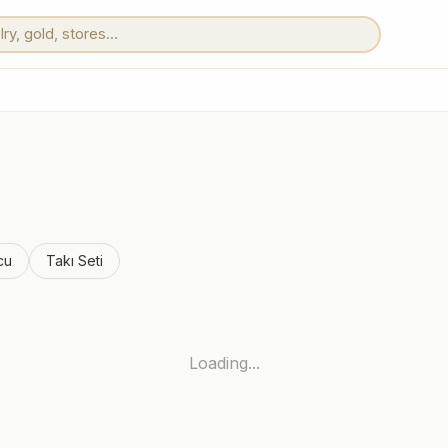
cu
Takı Seti
Loading...