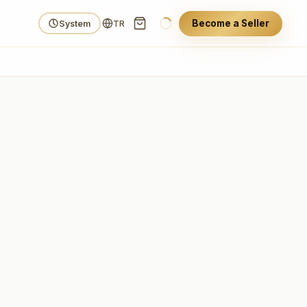
Become a Seller
System
TR