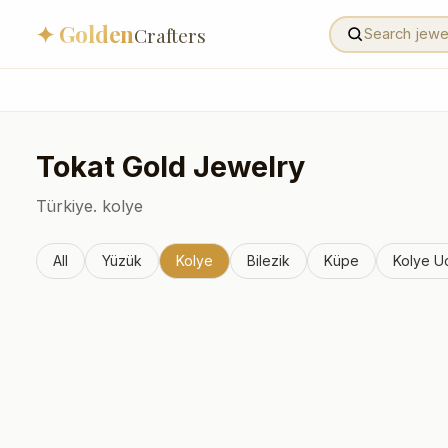
✦ Golden
Crafters
Tokat
Gold Jewelry
Türkiye.
kolye
All
Yüzük
Kolye
Bilezik
Küpe
Kolye U