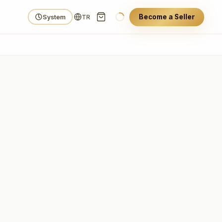
Become a Seller
System
TR