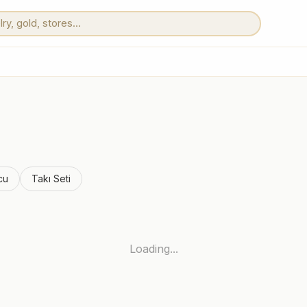
cu
Takı Seti
Loading...