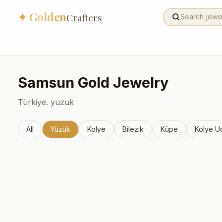
✦ Golden
Crafters
Samsun
Gold Jewelry
Türkiye.
yuzuk
All
Yüzük
Kolye
Bilezik
Küpe
Kolye U