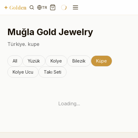
✦ Golden
TR
Muğla
Gold Jewelry
Türkiye.
kupe
All
Yüzük
Kolye
Bilezik
Küpe
Kolye Ucu
Takı Seti
Loading...