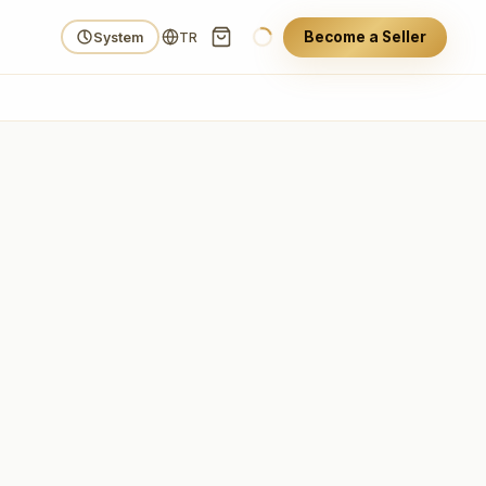
Become a Seller
System
TR