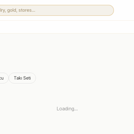
cu
Takı Seti
Loading...