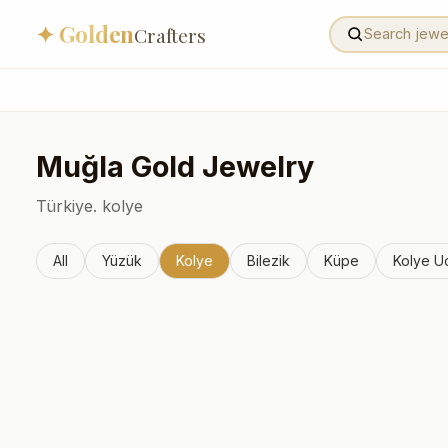
✦ Golden
Crafters
Muğla
Gold Jewelry
Türkiye.
kolye
All
Yüzük
Kolye
Bilezik
Küpe
Kolye U