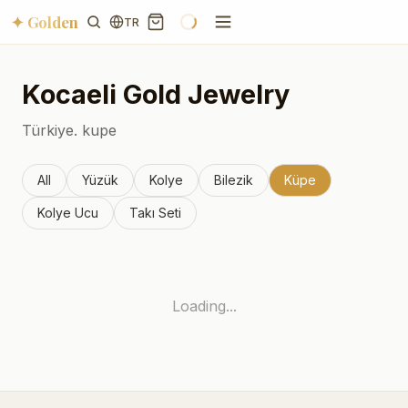
✦ Golden
TR
Kocaeli
Gold Jewelry
Türkiye.
kupe
All
Yüzük
Kolye
Bilezik
Küpe
Kolye Ucu
Takı Seti
Loading...