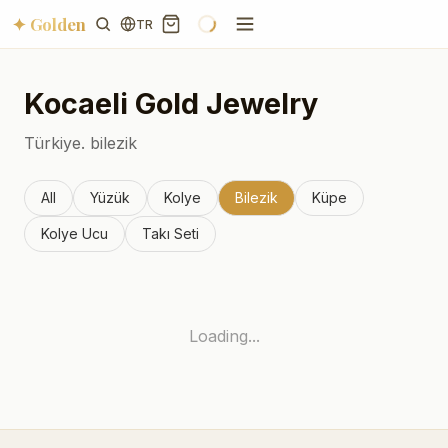
✦ Golden
TR
Kocaeli
Gold Jewelry
Türkiye.
bilezik
All
Yüzük
Kolye
Bilezik
Küpe
Kolye Ucu
Takı Seti
Loading...