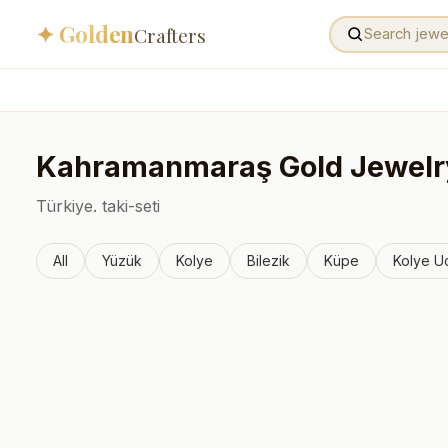
✦ Golden
Crafters
Kahramanmaraş
Gold Jewelr
Türkiye.
taki-seti
All
Yüzük
Kolye
Bilezik
Küpe
Kolye U