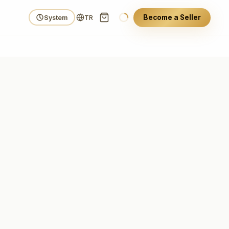
Become a Seller
System
TR