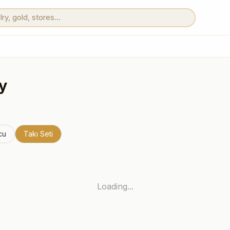
y
cu
Takı Seti
Loading...