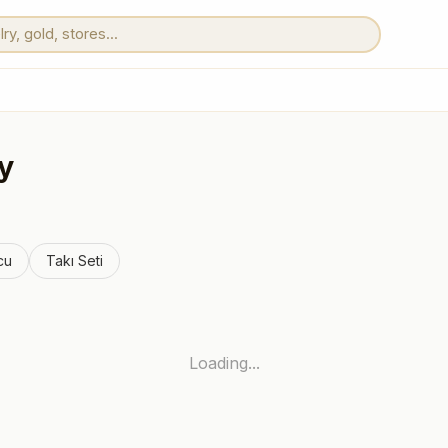
y
cu
Takı Seti
Loading...