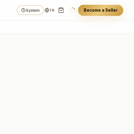
Become a Seller
System
TR