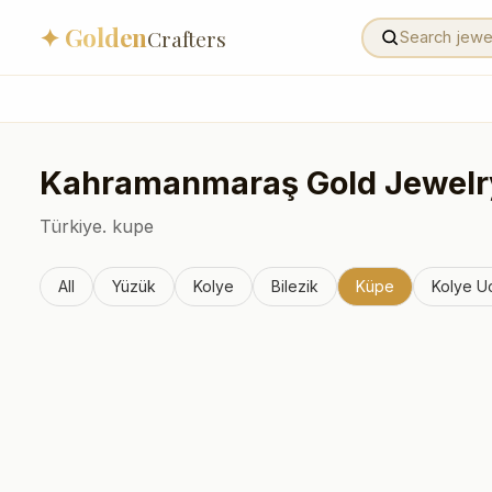
✦ Golden
Crafters
Kahramanmaraş
Gold Jewelr
Türkiye.
kupe
All
Yüzük
Kolye
Bilezik
Küpe
Kolye U