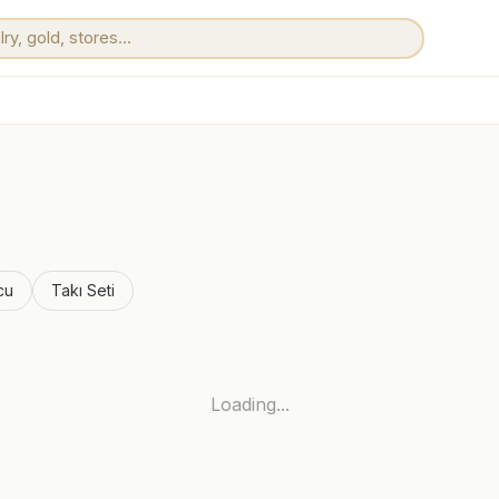
cu
Takı Seti
Loading...