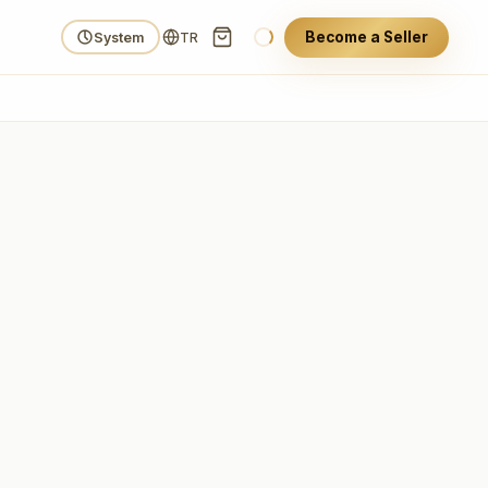
Become a Seller
System
TR