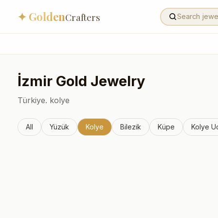
✦ Golden
Crafters
İzmir
Gold Jewelry
Türkiye.
kolye
All
Yüzük
Kolye
Bilezik
Küpe
Kolye U