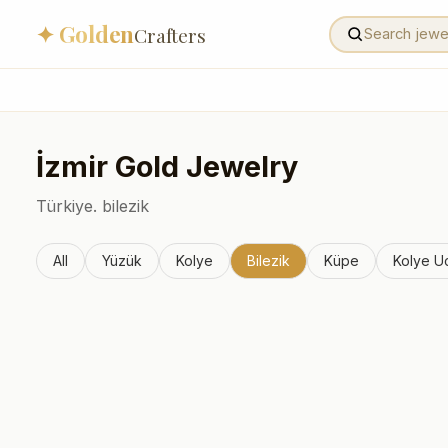
✦ Golden
Crafters
İzmir
Gold Jewelry
Türkiye.
bilezik
All
Yüzük
Kolye
Bilezik
Küpe
Kolye U