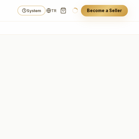
Become a Seller
System
TR