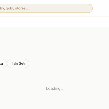
cu
Takı Seti
Loading...