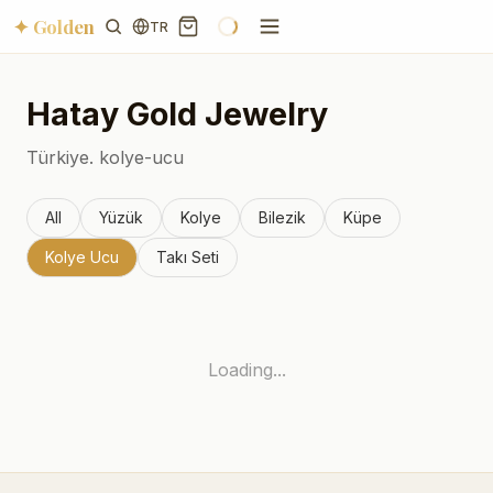
✦ Golden
TR
Hatay
Gold Jewelry
Türkiye.
kolye-ucu
All
Yüzük
Kolye
Bilezik
Küpe
Kolye Ucu
Takı Seti
Loading...