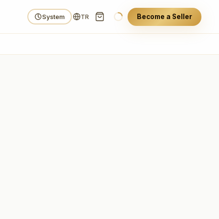
Become a Seller
System
TR