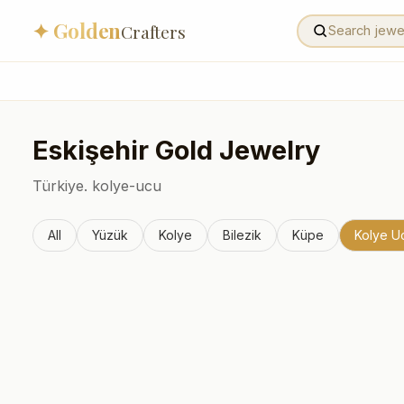
✦ Golden
Crafters
Eskişehir
Gold Jewelry
Türkiye.
kolye-ucu
All
Yüzük
Kolye
Bilezik
Küpe
Kolye U