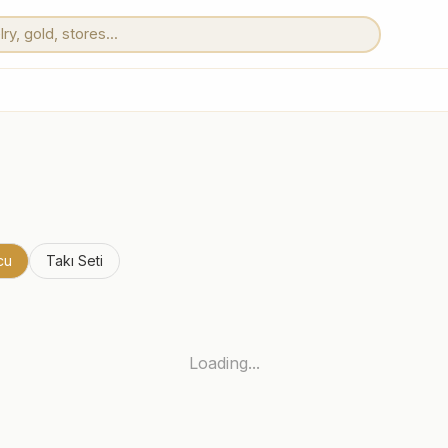
cu
Takı Seti
Loading...