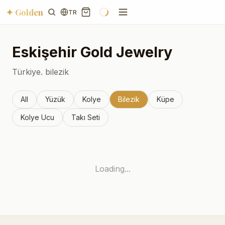
✦ Golden
TR
Eskişehir
Gold Jewelry
Türkiye.
bilezik
All
Yüzük
Kolye
Bilezik
Küpe
Kolye Ucu
Takı Seti
Loading...