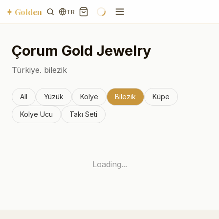
✦ Golden
TR
Çorum
Gold Jewelry
Türkiye.
bilezik
All
Yüzük
Kolye
Bilezik
Küpe
Kolye Ucu
Takı Seti
Loading...