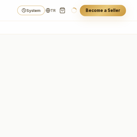
Become a Seller
System
TR