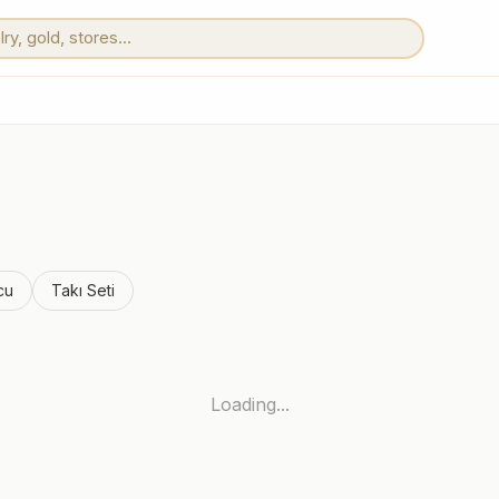
cu
Takı Seti
Loading...