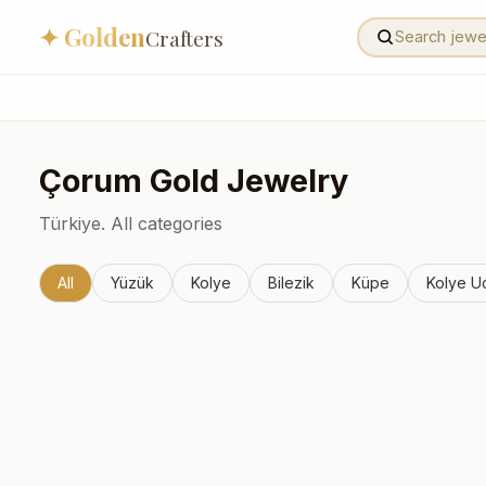
✦ Golden
Crafters
Çorum
Gold Jewelry
Türkiye.
All categories
All
Yüzük
Kolye
Bilezik
Küpe
Kolye U