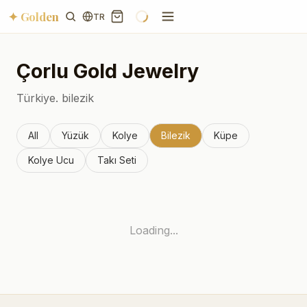
✦ Golden
TR
Çorlu
Gold Jewelry
Türkiye.
bilezik
All
Yüzük
Kolye
Bilezik
Küpe
Kolye Ucu
Takı Seti
Loading...