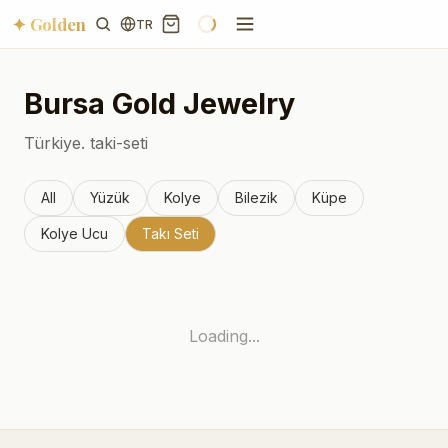
✦ Golden
TR
Bursa
Gold Jewelry
Türkiye.
taki-seti
All
Yüzük
Kolye
Bilezik
Küpe
Kolye Ucu
Takı Seti
Loading...