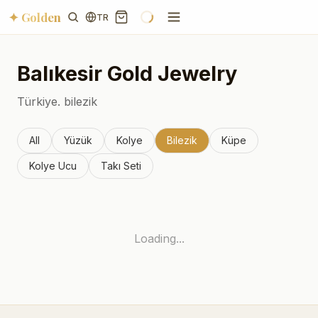
✦ Golden
TR
Balıkesir
Gold Jewelry
Türkiye.
bilezik
All
Yüzük
Kolye
Bilezik
Küpe
Kolye Ucu
Takı Seti
Loading...