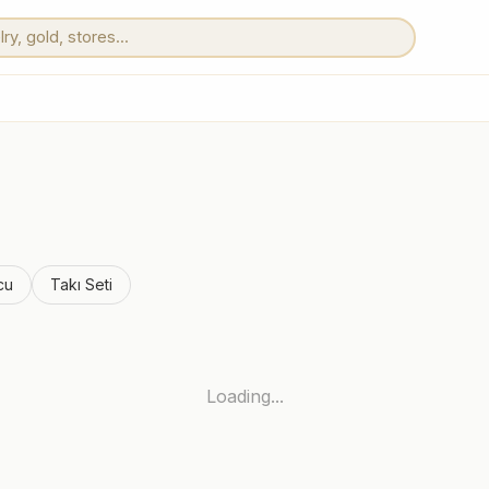
cu
Takı Seti
Loading...