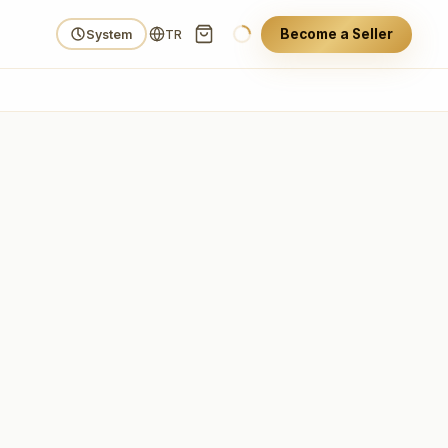
Become a Seller
System
TR