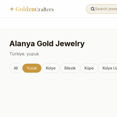
✦ Golden
Crafters
Alanya
Gold Jewelry
Türkiye.
yuzuk
All
Yüzük
Kolye
Bilezik
Küpe
Kolye U