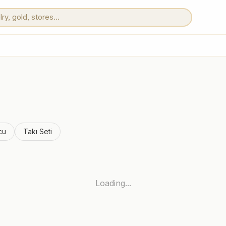
cu
Takı Seti
Loading...