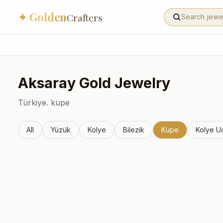
✦ Golden
Crafters
Aksaray
Gold Jewelry
Türkiye.
kupe
All
Yüzük
Kolye
Bilezik
Küpe
Kolye U