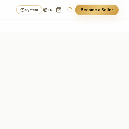
Become a Seller
System
TR