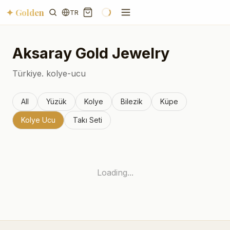
✦ Golden
TR
Aksaray
Gold Jewelry
Türkiye.
kolye-ucu
All
Yüzük
Kolye
Bilezik
Küpe
Kolye Ucu
Takı Seti
Loading...