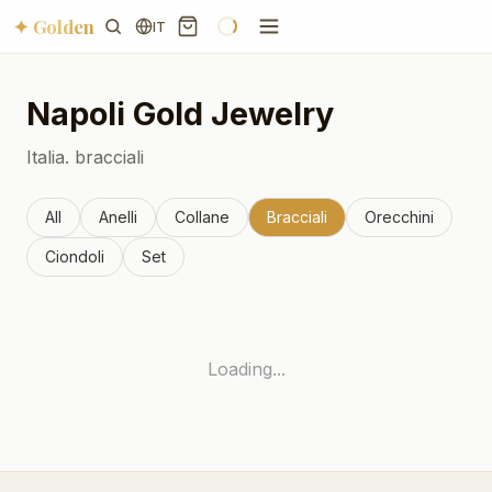
✦ Golden
IT
Napoli
Gold Jewelry
Italia.
bracciali
All
Anelli
Collane
Bracciali
Orecchini
Ciondoli
Set
Loading...