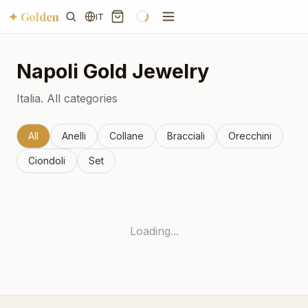
✦ Golden
IT
Napoli
Gold Jewelry
Italia.
All categories
All
Anelli
Collane
Bracciali
Orecchini
Ciondoli
Set
Loading...