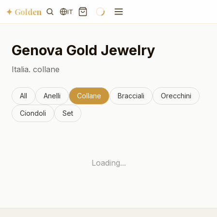
✦ Golden
IT
Genova
Gold Jewelry
Italia.
collane
All
Anelli
Collane
Bracciali
Orecchini
Ciondoli
Set
Loading...