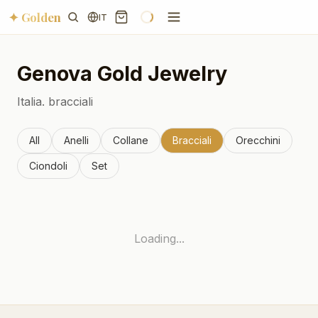
✦ Golden
IT
Genova
Gold Jewelry
Italia.
bracciali
All
Anelli
Collane
Bracciali
Orecchini
Ciondoli
Set
Loading...