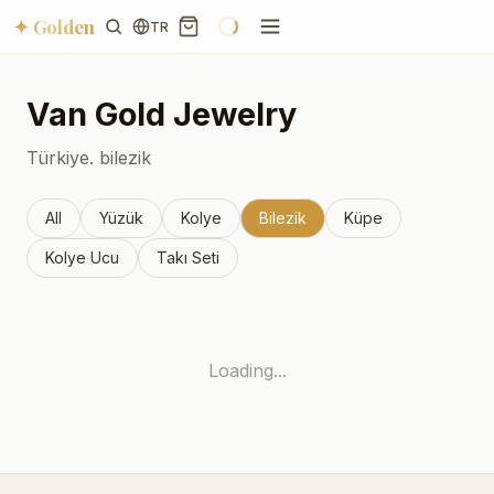
✦ Golden
TR
Van
Gold Jewelry
Türkiye.
bilezik
All
Yüzük
Kolye
Bilezik
Küpe
Kolye Ucu
Takı Seti
Loading...