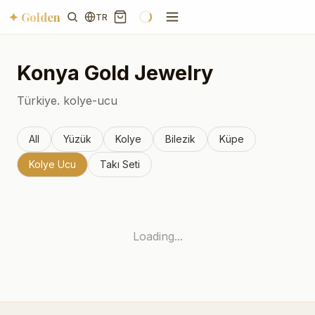
✦ Golden
TR
Konya
Gold Jewelry
Türkiye.
kolye-ucu
All
Yüzük
Kolye
Bilezik
Küpe
Kolye Ucu
Takı Seti
Loading...