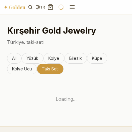
✦ Golden
TR
Kırşehir
Gold Jewelry
Türkiye.
taki-seti
All
Yüzük
Kolye
Bilezik
Küpe
Kolye Ucu
Takı Seti
Loading...