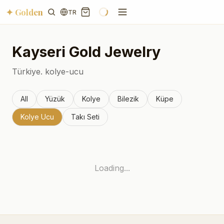
✦ Golden
TR
Kayseri
Gold Jewelry
Türkiye.
kolye-ucu
All
Yüzük
Kolye
Bilezik
Küpe
Kolye Ucu
Takı Seti
Loading...