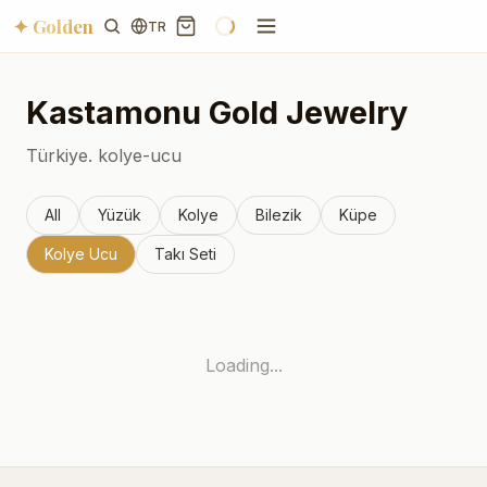
✦ Golden
TR
Kastamonu
Gold Jewelry
Türkiye.
kolye-ucu
All
Yüzük
Kolye
Bilezik
Küpe
Kolye Ucu
Takı Seti
Loading...