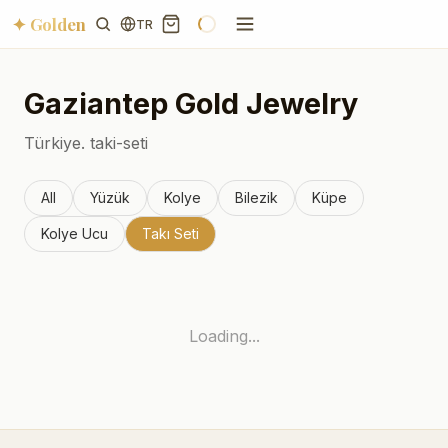
✦ Golden
TR
Gaziantep
Gold Jewelry
Türkiye.
taki-seti
All
Yüzük
Kolye
Bilezik
Küpe
Kolye Ucu
Takı Seti
Loading...