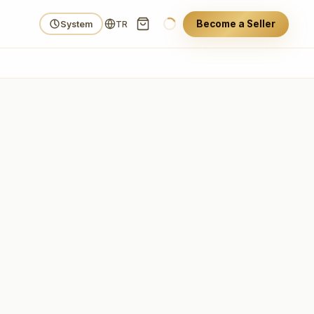
Become a Seller
System
TR