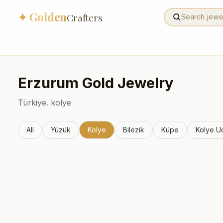
✦ Golden
Crafters
Erzurum
Gold Jewelry
Türkiye.
kolye
All
Yüzük
Kolye
Bilezik
Küpe
Kolye U