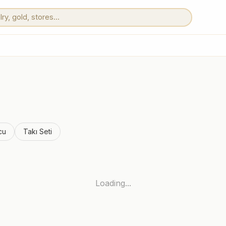
cu
Takı Seti
Loading...