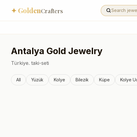
✦ Golden
Crafters
Antalya
Gold Jewelry
Türkiye.
taki-seti
All
Yüzük
Kolye
Bilezik
Küpe
Kolye U