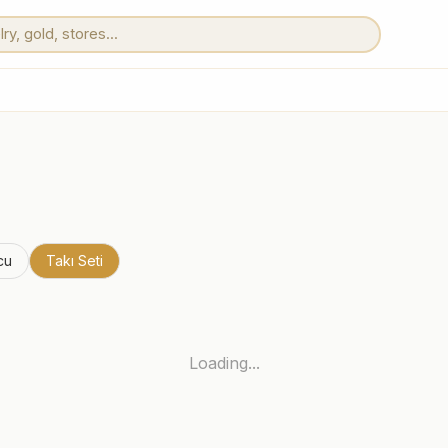
cu
Takı Seti
Loading...