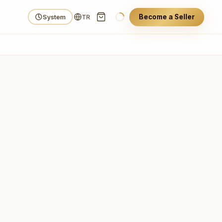
Become a Seller
System
TR