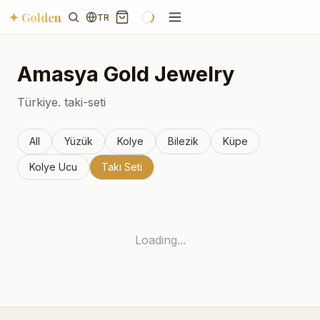
✦ Golden
TR
Amasya
Gold Jewelry
Türkiye.
taki-seti
All
Yüzük
Kolye
Bilezik
Küpe
Kolye Ucu
Takı Seti
Loading...